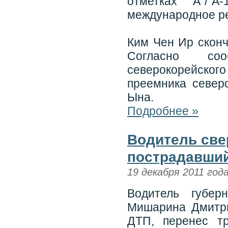
отметках "A"/"A
международное рей
Ким Чен Ир сконч
Согласно со
северокорейского
преемника север
Ына.
Подробнее »
Водитель све
пострадавший
19 декабря 2011 год
Водитель губер
Мишарина Дмитри
ДТП, перенес т