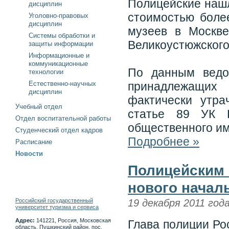
Полицейские нашл
дисциплин
стоимостью боле
Уголовно-правовых
дисциплин
музеев в Москве
Системы обработки и
Великоустюжского
защиты информации
Информационные и
коммуникационные
По данным ведо
технологии
Естественно-научных
принадлежащих
дисциплин
фактически утра
Учебный отдел
статье 89 УК 
Отдел воспитательной работы
общественного и
Студенческий отдел кадров
Подробнее »
Расписание
Новости
Полицейским 
нового начал
Российский государственный
19 декабря 2011 год
университет туризма и сервиса
Адрес:
141221, Россия, Московская
Глава полиции Ро
область, Пушкинский район, пос.