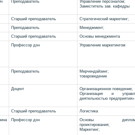
ич
Преподаватель
Управление персоналом;
Заместитель зав. кафедры
Старший преподаватель
Стратегический маркетинг;
Преподаватель
Менеджмент;
Старший преподаватель
Основы менеджмента
Профессор дэн
Управление маркетингом
Преподаватель
Мерчендайзинг;
товароведение
Доцент
Организационное поведение;
Организация и управл
деятельностью предприятия»
Старший преподаватель
Логистика
на
Профессор дэн
Основы дипломн
проектирования;
Маркетинг;