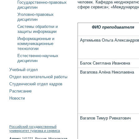
человек. Кафедра неоднократно
Государственно-правовых
сфере сервиса»; «Международна
дисциплин
Уголовно-правовых
дисциплин
Системы обработки и
ФИО преподавателя
защиты информации
Информационные и
Артемьева Ольга Александро
коммуникационные
технологии
Естественно-научных
дисциплин
Балок Светлана Ивановна
Учебный отдел
Вагапова Алёна Николаевна
Отдел воспитательной работы
Студенческий отдел кадров
Расписание
Новости
Вагапов Тимур Ривкатович
Российский государственный
университет туризма и сервиса
Адрес:
141221, Россия, Московская