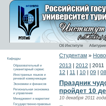
Об Институте
Абитури
Студентам
»
Ново
Кафедры
2013
|
2012
|
2011
Образовательный и
гуманитарный сервис
12
|
11
|
10
|
09
|
0
Иностранных языков и
речевой коммуникации
Праздник чуд
Экономики и финансов
пройдет 10 д
Региональная экономика
и управление
10 декабря 2011 год
Менеджмент и маркетинг
Государственно-правовых