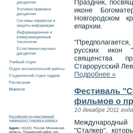
Праздник, посвя
дисциплин
иконе Богомат
Уголовно-правовых
дисциплин
Новгородском к
Системы обработки и
епархии.
защиты информации
Информационные и
коммуникационные
"Предполагается,
технологии
Естественно-научных
русских икон "
дисциплин
священства пр
Учебный отдел
Старорусский Лев"
Отдел воспитательной работы
Подробнее »
Студенческий отдел кадров
Расписание
Фестиваль "С
Новости
фильмов о пр
10 декабря 2011 год
Российский государственный
университет туризма и сервиса
Международный
Адрес:
141221, Россия, Московская
"Сталкер", кото
область, Пушкинский район, пос.