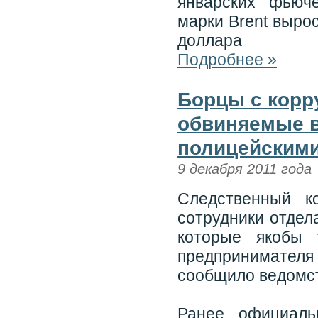
январских фьюч
марки Brent вырос
доллара
Подробнее »
Борцы с корр
обвиняемые в
полицейскими
9 декабря 2011 года
Следственный к
сотрудники отдел
которые якобы 
предпринимател
сообщило ведомст
Ранее официаль