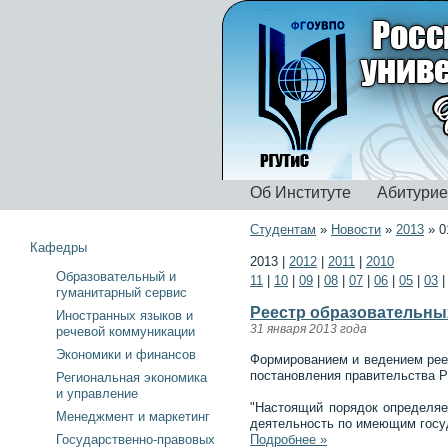
Об Институте
Абитури
Студентам
»
Новости
»
2013
»
0
Кафедры
2013
|
2012
|
2011
|
2010
Образовательный и
11
|
10
|
09
|
08
|
07
|
06
|
05
|
03
гуманитарный сервис
Реестр образовательны
Иностранных языков и
31 января 2013 года
речевой коммуникации
Экономики и финансов
Формированием и ведением реес
постановления правительства Р
Региональная экономика
и управление
"Настоящий порядок определяе
Менеджмент и маркетинг
деятельность по имеющим госу
Государственно-правовых
Подробнее »