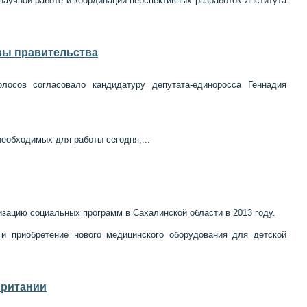
научной работе и координации перспективных разработок Института
вы правительства
лосов согласовало кандидатуру депутата-единоросса Геннадия
еобходимых для работы сегодня,...
изацию социальных программ в Сахалинской области в 2013 году.
 и приобретение нового медицинского оборудования для детской
Британии