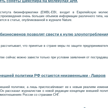
ить сонеты Шекспира на молекулах ДНК
нститута биоинформатики (EMBL-EBI, входит в Европейскую молек
спроизведения очень больших объемов информации различного типа, на
тся в статье, опубликованной в журнале Nature.
 бизнесменов позволят свести к нулю злоупотребления
рассчитывает, что принятые в стране меры по защите предпринимателе
тве сейчас можно завести только при условии заявления от пострадавш
нешней политики РФ остаются неизменными - Лавров
нешней политики, а лишь приспосабливает ее к новым реалиям измени
Он рассказал журналистам о новой редакции концепции внешней полити
аимоотношениях России со странами СНГ.