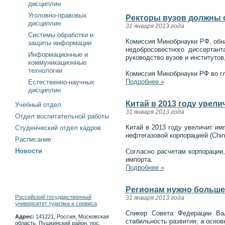
дисциплин
Уголовно-правовых
Ректоры вузов должны о
дисциплин
31 января 2013 года
Системы обработки и
Комиссия Минобрнауки РФ, обна
защиты информации
недобросовестного диссертан
Информационные и
руководство вузов и институтов
коммуникационные
технологии
Комиссия Минобрнауки РФ во г
Подробнее »
Естественно-научных
дисциплин
Китай в 2013 году увели
Учебный отдел
31 января 2013 года
Отдел воспитательной работы
Китай в 2013 году увеличит им
Студенческий отдел кадров
нефтегазовой корпорацией (China
Расписание
Новости
Согласно расчетам корпорации
импорта.
Подробнее »
Регионам нужно больше
Российский государственный
31 января 2013 года
университет туризма и сервиса
Спикер Совета Федерации Ва
Адрес:
141221, Россия, Московская
стабильность развития, а осно
область, Пушкинский район, пос.