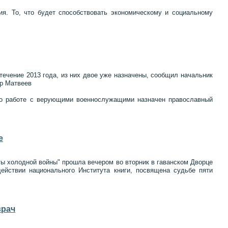
ия. То, что будет способствовать экономическому и социальному
ечение 2013 года, из них двое уже назначены, сообщил начальник
ир Матвеев
по работе с верующими военнослужащими назначен православный
е
ты холодной войны" прошла вечером во вторник в гаванском Дворце
ействии национального Института книги, посвящена судьбе пяти
врач