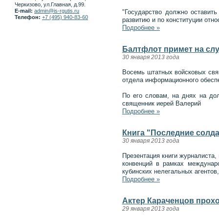
Черкизово, ул.Главная, д.99.
E-mail:
admin@is-rgutis.ru
"Государство должно оставить
Телефон:
+7 (495) 940-83-60
развитию и по конституции отно
Подробнее »
Балтфлот примет на слу
30 января 2013 года
Восемь штатных войсковых свящ
отдела информационного обесп
По его словам, на днях на д
священник иерей Валерий
Подробнее »
Книга "Последние солд
30 января 2013 года
Презентация книги журналиста,
конвенций в рамках междунаро
кубинских нелегальных агентов
Подробнее »
Актер Караченцов прох
29 января 2013 года