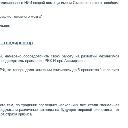
итализирован в НИИ скорой помощи имени Склифосовского, сообщил
рафию головного мозга"
льник.
- гендиректор
й, намерено сосредоточить свою работу на развитии механизмов
председатель правления РВК Игорь Агамирзян.
Ф, то теперь доля компании снизилась до 5 процентов "не за счет
о тем, по традиции последних нескольких лет, стали глобальная
редлагали различные взгляды на будущее мировой экономики - от
от страха кризиса.