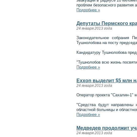
эвакуации в радиусе 20 киломе
проблем безопасного развития 
Подробнее »
Депутаты Пермского кра
24 января 2013 года
Законодательное собрания Пе
Тушнолобова на посту председа
Кандидатуру Тушнолобова предс
"Тушнолобов всю жизнь посвяти
Подробнее »
Exxon выделит $5 млн 
24 января 2013 года
Оператор проекта "Сахалин-1" 
"Средства будут направлены н
областной больницы и областно
Подробнее »
Медведев продолжит уч
24 января 2013 года