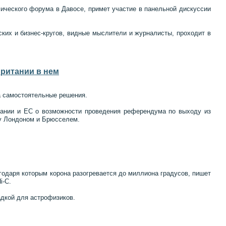
ческого форума в Давосе, примет участие в панельной дискуссии
их и бизнес-кругов, видные мыслители и журналисты, проходит в
Британии в нем
а самостоятельные решения.
тании и ЕС о возможности проведения референдума по выходу из
ду Лондоном и Брюсселем.
агодаря которым корона разогревается до миллиона градусов, пишет
i-C.
адкой для астрофизиков.