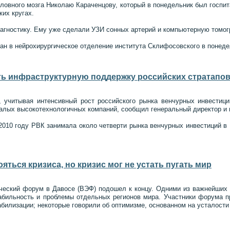
ловного мозга Николаю Караченцову, который в понедельник был госп
ких кругах.
агностику. Ему уже сделали УЗИ сонных артерий и компьютерную томог
ан в нейрохирургическое отделение института Склифосовского в понеде
ь инфраструктурную поддержку российских стратапов 
учитывая интенсивный рост российского рынка венчурных инвестици
алых высокотехнологичных компаний, сообщил генеральный директор и 
2010 году РВК занимала около четверти рынка венчурных инвестиций в Р
ояться кризиса, но кризис мог не устать пугать мир
еский форум в Давосе (ВЭФ) подошел к концу. Одними из важнейших ег
абильность и проблемы отдельных регионов мира. Участники форума п
билизации; некоторые говорили об оптимизме, основанном на усталости 