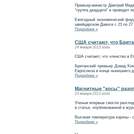
Премьер-министр Дмитрий Медв
"группа двадцати" и проведет 
Ежегодный экономический фору
швейцарском Давосе с 23 по 27 
Подробнее »
США считают, что Брита
24 января 2013 года
США считают, что членство в Е
Британский премьер Дэвид Кэм
Евросоюза в конце нынешнего д
Подробнее »
Магнитные "косы" разо
23 января 2013 года
Ученые впервые смогли разгляде
в статье, опубликованной в жур
Высокая температура короны - 
Подробнее »