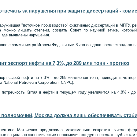
твечать за нарушения при защите диссертаций - коми
ружившая "поточное производство" фиктивных диссертаций в МПГУ, реко
та можно лишить степени, создать Совет по научной этике, которы
, где выявлены нарушения.
лаве с замминистра Игорем Федюкиным была создана после скандала во
чит экспорт нефти на 7,3%, до 289 млн тонн - прогноз
порт сырой нефти на 7,3% - до 289 миллионов тонн, приводит в четверг
 National Petroleum Corporation, CNPC).
, потребность Китая в нефти в текущем году увеличится на 4,8% - до
 полномочий, Москва должна лишь обеспечивать стаби
лентина Матвиенко предложила максимально сократить число феде
вные социально-экономические полномочия следует передать субъектам 