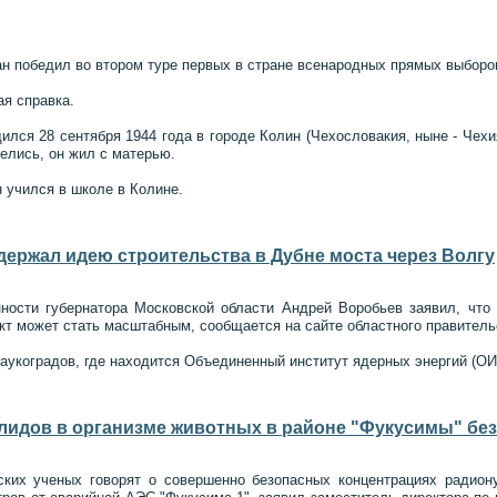
 победил во втором туре первых в стране всенародных прямых выборо
я справка.
ился 28 сентября 1944 года в городе Колин (Чехословакия, ныне - Чехи
елись, он жил с матерью.
 учился в школе в Колине.
ержал идею строительства в Дубне моста через Волгу
ости губернатора Московской области Андрей Воробьев заявил, что 
ект может стать масштабным, сообщается на сайте областного правитель
наукоградов, где находится Объединенный институт ядерных энергий (ОИ
лидов в организме животных в районе "Фукусимы" бе
ких ученых говорят о совершенно безопасных концентрациях радиону