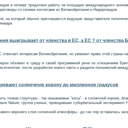
едев в четверг продолжит работу на площадке международного экономи
переговоры со своими коллегами из Великобритании и Нидерландов.
м, на который обычно приглашаются ведущие представители политическ
января.
ния выигрывает от членства в ЕС, а ЕС ? от членства 
С отвечает интересам Великобритании, но уважают право этой страны н
ерон объявил в среду в своей программной речи по отношениям Бри
есятилетия, после разработки нового пакта о разделе полномочий меж
гревают солнечную корону до миллионов градусов
ть тонкие структуры - так называемые "косы" - в солнечной короне, бл
нале Nature, группа ученых, проводивших суборбитальный эксперимент H
самого верхнего слоя солнечной атмосферы - до сих пор оставалась заг