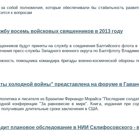
 за собой полномочия, которые обеспечивали бы стабильность развит
сится к вопросам
жбу восемь войсковых священников в 2013 году
енников будут приняты на службу в соединения Балтийского флота в т
ечения пресс-службы Западного военного округа по Балтфлоту Владим
олжность помощника командира бригады военно-космической обороны 
аты холодной войны" представлена на форуме в Гаван
 политика и писателя из Бразилии Фернандо Морайса "Последние солда
дной конференции "За равновесие в мире". Книга, изданная при сод
, получивших длительные сроки заключения в США.
одит плановое обследование в НИИ Склифосовского - 