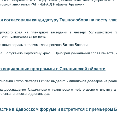
тров от аварийной АЭС "Фукусима-1", заявил заместитель директора по 
атомной энергетики РАН (ИБРАЭ) Рафаэль Арутюнян.
я согласовали кандидатуру Тушнолобова на посту гла
рмского края на пленарном заседании в четверг большинством го
теля правительства региона.
тавил парламентариям глава региона Виктор Басаргин.
л... служению Пермскому краю... Приобрел уникальный сплав качеств, н
на социальные программы в Сахалинской области
компания Exxon Neftegas Limited выделит 5 миллионов долларов на реал
а дооснащение Сахалинского технического нефтегазового института
го онкологического диспансера.
астие в Давосском форуме и встретится с премьером 