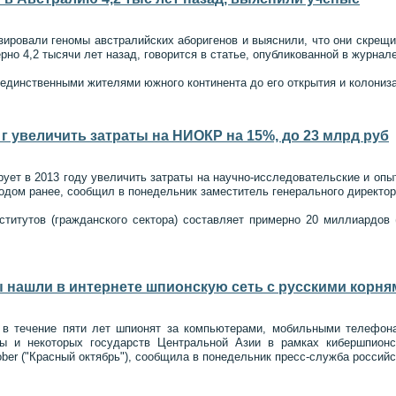
зировали геномы австралийских аборигенов и выяснили, что они скрещ
но 4,2 тысячи лет назад, говорится в статье, опубликованной в журнале 
единственными жителями южного континента до его открытия и колониза
 г увеличить затраты на НИОКР на 15%, до 23 млрд руб
рует в 2013 году увеличить затраты на научно-исследовательские и опы
одом ранее, сообщил в понедельник заместитель генерального директо
титутов (гражданского сектора) составляет примерно 20 миллиардов (
 нашли в интернете шпионскую сеть с русскими корня
 в течение пяти лет шпионят за компьютерами, мобильными телефон
ы и некоторых государств Центральной Азии в рамках кибершпионс
ber ("Красный октябрь"), сообщила в понедельник пресс-служба россий