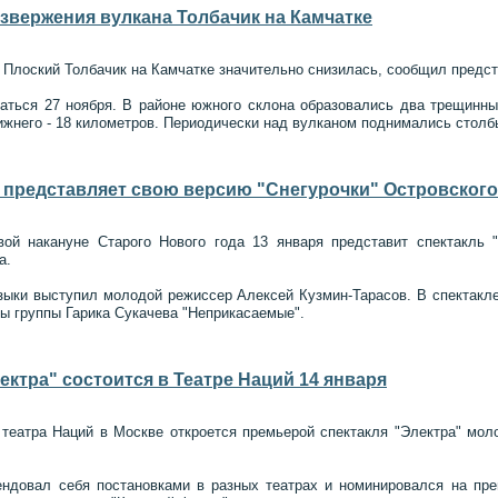
звержения вулкана Толбачик на Камчатке
 Плоский Толбачик на Камчатке значительно снизилась, сообщил предс
гаться 27 ноября. В районе южного склона образовались два трещинны
ижнего - 18 километров. Периодически над вулканом поднимались столб
 представляет свою версию "Снегурочки" Островского
ой накануне Старого Нового года 13 января представит спектакль "
а.
зыки выступил молодой режиссер Алексей Кузмин-Тарасов. В спектакле
ты группы Гарика Сукачева "Неприкасаемые".
ектра" состоится в Театре Наций 14 января
 театра Наций в Москве откроется премьерой спектакля "Электра" мол
ндовал себя постановками в разных театрах и номинировался на пре