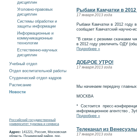
дисциплин
Уголовно-правовых
Рыбаки Камчатки в 2012
дисциплин
17 января 2013 года
Системы обработки и
Рыбаки Камчатки в 2012 году в
защиты информации
сообщает Камчатский научно-ис
Информационные и
коммуникационные
"В связи с резкими скачками ч
технологии
в 2012 году увеличить ОДУ (об
Подробнее »
Естественно-научных
дисциплин
ДОБРОЕ УТРО!
Учебный отдел
17 января 2013 года
Отдел воспитательной работы
Студенческий отдел кадров
Расписание
Мы начинаем передачу главных с
Новости
МОСКВА
* Состоится пресс-конференц
информационное агентство , Зубо
Подробнее »
Российский государственный
университет туризма и сервиса
Телеканал из Венесуэлы
Адрес:
141221, Россия, Московская
17 января 2013 года
область, Пушкинский район, пос.