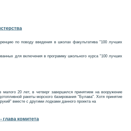
истерства
еренцию по поводу введения в школах факультатива "100 лучших
ованных для включения в программу школьного курса "100 лучших
з малого 20 лет, в четверг завершился принятием на вооружение
дотопливной ракеты морского базирования "Булава". Хотя принятие
рукий" вместе с другими лодками данного проекта на
- глава комитета