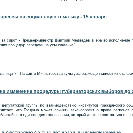
прессы на социальную тематику - 15 января
за сирот - Премьер-министр Дмитрий Медведев вчера во исполнение п
ния процедур передачи на усыновление".
ольница"? - На сайте Министерства культуры размещен список из ста фи
на изменение процедуры губернаторских выборов до с
 депутатской группы по взаимодействию институтов гражданского об
считает, что Госдума может принять законопроект о праве регионов 
 ближайшего единого дня голосования, который должен состояться в сен
в Австралию 4,2 тыс лет назад, выяснили ученые