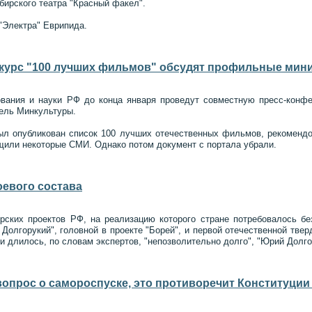
ирского театра "Красный факел".
"Электра" Еврипида.
 курс "100 лучших фильмов" обсудят профильные мин
ования и науки РФ до конца января проведут совместную пресс-конф
ель Минкультуры.
ыл опубликован список 100 лучших отечественных фильмов, рекоменд
щили некоторые СМИ. Однако потом документ с портала убрали.
оевого состава
рских проектов РФ, на реализацию которого стране потребовалось бе
Долгорукий", головной в проекте "Борей", и первой отечественной твер
и длилось, по словам экспертов, "непозволительно долго", "Юрий Долго
вопрос о самороспуске, это противоречит Конституции 