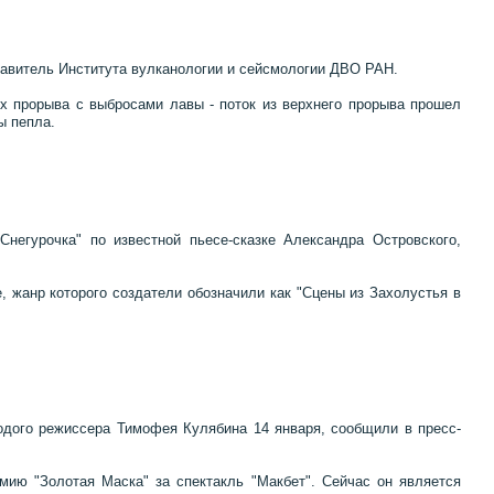
тавитель Института вулканологии и сейсмологии ДВО РАН.
х прорыва с выбросами лавы - поток из верхнего прорыва прошел
ы пепла.
Снегурочка" по известной пьесе-сказке Александра Островского,
, жанр которого создатели обозначили как "Сцены из Захолустья в
одого режиссера Тимофея Кулябина 14 января, сообщили в пресс-
мию "Золотая Маска" за спектакль "Макбет". Сейчас он является