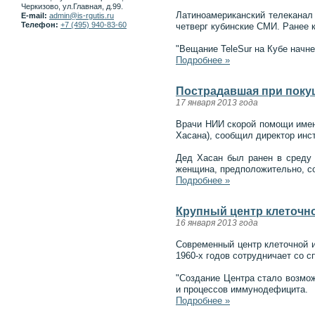
Черкизово, ул.Главная, д.99.
Латиноамериканский телеканал 
E-mail:
admin@is-rgutis.ru
Телефон:
+7 (495) 940-83-60
четверг кубинские СМИ. Ранее 
"Вещание TeleSur на Кубе начне
Подробнее »
Пострадавшая при поку
17 января 2013 года
Врачи НИИ скорой помощи имен
Хасана), сообщил директор инс
Дед Хасан был ранен в среду 
женщина, предположительно, со
Подробнее »
Крупный центр клеточно
16 января 2013 года
Современный центр клеточной и
1960-х годов сотрудничает со с
"Создание Центра стало возмо
и процессов иммунодефицита.
Подробнее »