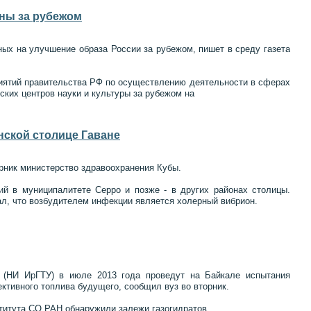
ны за рубежом
ых на улучшение образа России за рубежом, пишет в среду газета
риятий правительства РФ по осуществлению деятельности в сферах
ких центров науки и культуры за рубежом на
нской столице Гаване
рник министерство здравоохранения Кубы.
ий в муниципалитете Серро и позже - в других районах столицы.
ал, что возбудителем инфекции является холерный вибрион.
та (НИ ИрГТУ) в июле 2013 года проведут на Байкале испытания
ективного топлива будущего, сообщил вуз во вторник.
ститута СО РАН обнаружили залежи газогидратов.