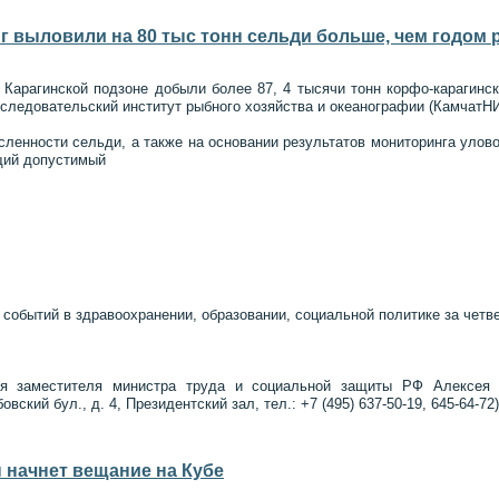
 г выловили на 80 тыс тонн сельди больше, чем годом 
 Карагинской подзоне добыли более 87, 4 тысячи тонн корфо-карагинск
следовательский институт рыбного хозяйства и океанографии (КамчатН
исленности сельди, а также на основании результатов мониторинга ул
щий допустимый
обытий в здравоохранении, образовании, социальной политике за четвер
ия заместителя министра труда и социальной защиты РФ Алексея В
вский бул., д. 4, Президентский зал, тел.: +7 (495) 637-50-19, 645-64-72)
 начнет вещание на Кубе