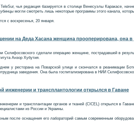
TeleSur, чья редакция базируется в столице Венесуэлы Каракасе, нач
кубинцы могли смотреть лишь некоторые программы этого канала, кото
тся с воскресенья, 20 января.
шении на Деда Хасана женщина прооперирована, она в
и Склифосовского сделали операцию женщине, пострадавшей в результ
титута Анзор Хубутия.
днем у ресторана на Поварской улице и скончался в реанимации Ботк
трудница заведения. Она была госпитализирована в НИИ Склифосовско
й инженерии и трансплантологии открылся в Гаване
нженерии и трансплантации органов и тканей (CICEL) открылся в Гаван
пециалистами из России и Украины.
жным после оснащения его лабораторий самым современным оборудован