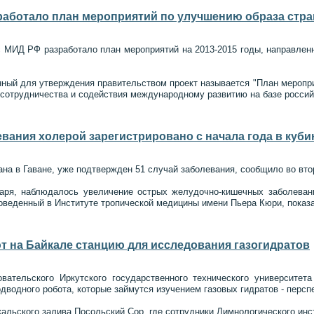
работало план мероприятий по улучшению образа стра
 МИД РФ разработало план мероприятий на 2013-2015 годы, направленн
нный для утверждения правительством проект называется "План мероп
сотрудничества и содействия международному развитию на базе российс
евания холерой зарегистрировано с начала года в куби
на в Гаване, уже подтвержден 51 случай заболевания, сообщило во вто
варя, наблюдалось увеличение острых желудочно-кишечных заболеван
оведенный в Институте тропической медицины имени Пьера Кюри, показ
т на Байкале станцию для исследования газогидратов
вательского Иркутского государственного технического университе
дводного робота, которые займутся изучением газовых гидратов - персп
йкальского залива Посольский Сор, где сотрудники Лимнологического ин