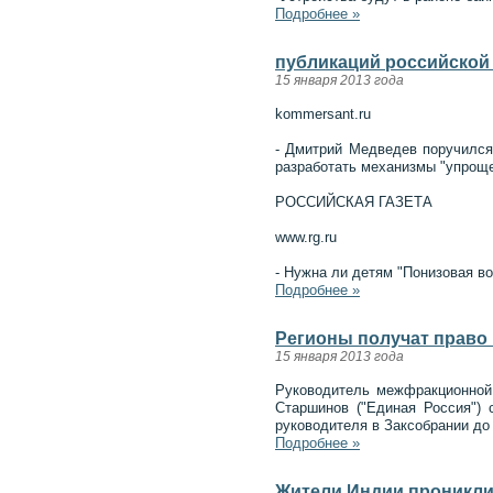
Подробнее »
публикаций российской 
15 января 2013 года
kommersant.ru
- Дмитрий Медведев поручился 
разработать механизмы "упроще
РОССИЙСКАЯ ГАЗЕТА
www.rg.ru
- Нужна ли детям "Понизовая в
Подробнее »
Регионы получат право 
15 января 2013 года
Руководитель межфракционной
Старшинов ("Единая Россия") 
руководителя в Заксобрании до
Подробнее »
Жители Индии проникли 