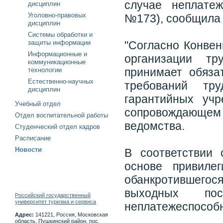
случае неплатеж
дисциплин
Уголовно-правовых
№173), сообщила 
дисциплин
Системы обработки и
защиты информации
"Согласно Конвен
Информационные и
организации тр
коммуникационные
принимает обяза
технологии
Естественно-научных
требований тру
дисциплин
гарантийных учр
Учебный отдел
сопровождающем
Отдел воспитательной работы
ведомства.
Студенческий отдел кадров
Расписание
Новости
В соответствии 
основе привилег
обанкротившегос
выходных пос
Российский государственный
университет туризма и сервиса
неплатежеспособн
Адрес:
141221, Россия, Московская
область, Пушкинский район, пос.