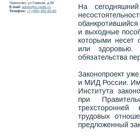
Черкизово, ул.Главная, д.99.
На сегодняшни
E-mail:
admin@is-rgutis.ru
Телефон:
+7 (495) 940-83-60
несостоятельн
обанкротившийся 
и выходные пособ
которыми несет 
или здоровью.
обязательства пе
Законопроект уже
и МИД России. И
Института закон
при Правител
трехсторонней 
трудовых отноше
предложенный зак