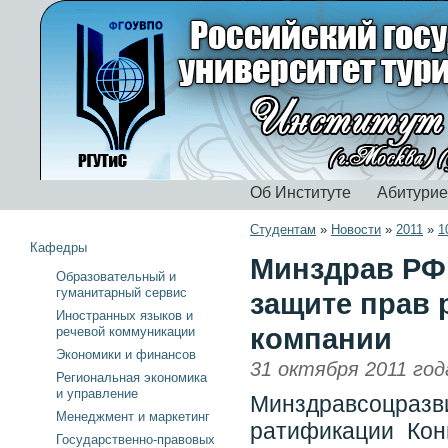
Об Институте
Абитури
Студентам
»
Новости
»
2011
»
1
Кафедры
Минздрав РФ 
Образовательный и
гуманитарный сервис
защите прав 
Иностранных языков и
компании
речевой коммуникации
Экономики и финансов
31 октября 2011 год
Региональная экономика
и управление
Минздравсоцра
Менеджмент и маркетинг
ратификации Кон
Государственно-правовых