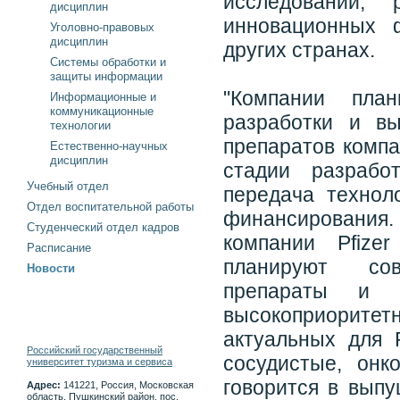
исследований, 
дисциплин
инновационных 
Уголовно-правовых
дисциплин
других странах.
Системы обработки и
защиты информации
"Компании план
Информационные и
коммуникационные
разработки и в
технологии
препаратов компа
Естественно-научных
дисциплин
стадии разрабо
Учебный отдел
передача технол
Отдел воспитательной работы
финансирования
Студенческий отдел кадров
компании Pfize
Расписание
планируют сов
Новости
препараты и 
высокоприоритет
актуальных для 
Российский государственный
сосудистые, онк
университет туризма и сервиса
говорится в вып
Адрес:
141221, Россия, Московская
область, Пушкинский район, пос.