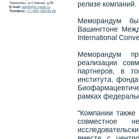
релизе компаний.
Черкизово, ул.Главная, д.99.
E-mail:
admin@is-rgutis.ru
Телефон:
+7 (495) 940-83-60
Меморандум бы
Вашингтоне Межд
International Conve
Меморандум пр
реализации сов
партнеров, в то
института, фонда
Биофармацевтиче
рамках федераль
"Компании также
совместное н
исследовательск
вместе с центр