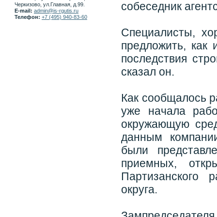
собеседник агентс
Черкизово, ул.Главная, д.99.
E-mail:
admin@is-rgutis.ru
Телефон:
+7 (495) 940-83-60
Специалисты, хо
предложить, как 
последствия стро
сказал он.
Как сообщалось р
уже начала раб
окружающую сред
данным компани
были представл
приемных, откр
Партизанского 
округа.
Зампредседател