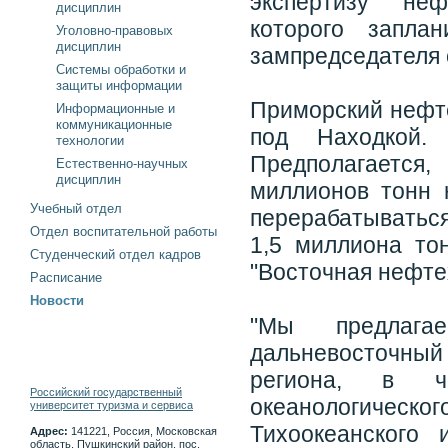
экспертизу неф
дисциплин
которого запла
Уголовно-правовых
дисциплин
зампредседателя 
Системы обработки и
защиты информации
Приморский нефте
Информационные и
коммуникационные
под Находкой.
технологии
Предполагается,
Естественно-научных
дисциплин
миллионов тонн 
Учебный отдел
перерабатываться
Отдел воспитательной работы
1,5 миллиона то
Студенческий отдел кадров
"Восточная нефте
Расписание
Новости
"Мы предлага
дальневосточный
региона, в ча
Российский государственный
океанологическ
университет туризма и сервиса
Тихоокеанского
Адрес:
141221, Россия, Московская
область, Пушкинский район, пос.