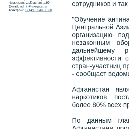
сотрудников и так
Черкизово, ул.Главная, д.99.
E-mail:
admin@is-rgutis.ru
Телефон:
+7 (495) 940-83-60
"Обучение антина
Центральной Азии
организацию по
незаконным обо
дальнейшему р
эффективности с
стран-участниц п
- сообщает ведом
Афганистан явл
наркотиков, по
более 80% всех п
По данным гла
Афганистане про