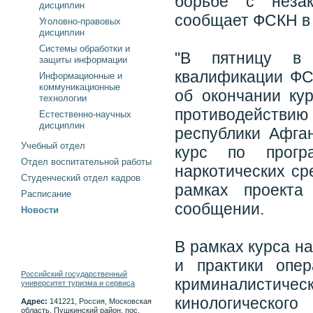
борьбе с незак
дисциплин
сообщает ФСКН в 
Уголовно-правовых
дисциплин
Системы обработки и
"В пятницу в 
защиты информации
квалификации ФС
Информационные и
коммуникационные
об окончании ку
технологии
противодействию
Естественно-научных
дисциплин
республики Афга
Учебный отдел
курс по прогр
Отдел воспитательной работы
наркотических ср
Студенческий отдел кадров
рамках проекта
Расписание
сообщении.
Новости
В рамках курса н
и практики опер
Российский государственный
криминалистиче
университет туризма и сервиса
кинологического
Адрес:
141221, Россия, Московская
область, Пушкинский район, пос.