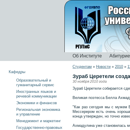
Об Институте
Абитури
Студентам
»
Новости
»
2010
»
1
Кафедры
Зураб Церетели созд
Образовательный и
30 ноября 2010 года
гуманитарный сервис
Зураб Церетели собирается сде
Иностранных языков и
речевой коммуникации
Великая поэтесса Белла Ахмаду
Экономики и финансов
"Как раз сегодня мы с мужем 
Региональная экономика
Мессерером есть очень хорошая
и управление
конца утвержден, но точно извес
Менеджмент и маркетинг
Ахмадулина уже становилась мо
Государственно-правовых