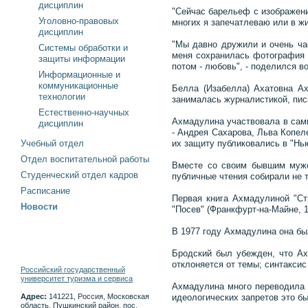
дисциплин
"Сейчас барельеф с изображени
Уголовно-правовых
многих я запечатлеваю или в жи
дисциплин
"Мы давно дружили и очень ча
Системы обработки и
меня сохранилась фотография 
защиты информации
потом - любовь", - поделился 
Информационные и
коммуникационные
Белла (Изабелла) Ахатовна Ах
технологии
занималась журналистикой, пис
Естественно-научных
Ахмадулина участвовала в сами
дисциплин
- Андрея Сахарова, Льва Копел
Учебный отдел
их защиту публиковались в "Нью
Отдел воспитательной работы
Вместе со своим бывшим муже
Студенческий отдел кадров
публичные чтения собирали не 
Расписание
Первая книга Ахмадулиной "Стр
Новости
"Посев" (Франкфурт-на-Майне, 
В 1977 году Ахмадулина она бы
Бродский был убежден, что Ахм
отклоняется от темы; синтаксис 
Российский государственный
университет туризма и сервиса
Ахмадулина много переводила г
Адрес:
141221, Россия, Московская
идеологических запретов это б
область, Пушкинский район, пос.