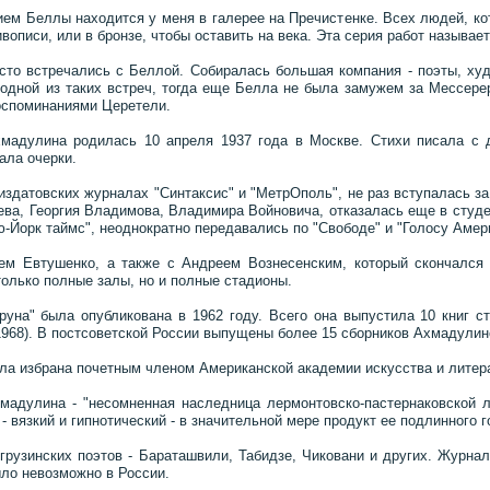
ем Беллы находится у меня в галерее на Пречистенке. Всех людей, ко
вописи, или в бронзе, чтобы оставить на века. Эта серия работ называе
сто встречались с Беллой. Собиралась большая компания - поэты, худ
одной из таких встреч, тогда еще Белла не была замужем за Мессерер
воспоминаниями Церетели.
мадулина родилась 10 апреля 1937 года в Москве. Стихи писала с д
ала очерки.
здатовских журналах "Синтаксис" и "МетрОполь", не раз вступалась з
ева, Георгия Владимова, Владимира Войновича, отказалась еще в студе
-Йорк таймс", неоднократно передавались по "Свободе" и "Голосу Амер
м Евтушенко, а также с Андреем Вознесенским, который скончался в
только полные залы, но и полные стадионы.
уна" была опубликована в 1962 году. Всего она выпустила 10 книг ст
1968). В постсоветской России выпущены более 15 сборников Ахмадулино
ла избрана почетным членом Американской академии искусства и литер
адулина - "несомненная наследница лермонтовско-пастернаковской ли
- вязкий и гипнотический - в значительной мере продукт ее подлинного г
рузинских поэтов - Бараташвили, Табидзе, Чиковани и других. Журнал "
ыло невозможно в России.