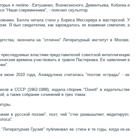
торых я люблю - Евтушенко, Вознесенского, Дементьева, Кобзона и
тся "Наши современники", - пояснил скульптор.
ожники, Белла читала стихи у Бориса Мессерера в мастерской. У
ом. Я был свидетелем, как зарождалось их взаимная симпатия, а
етства, окончила на "отлично" Литературный институт в Москве,
а преследуемых властями представителей советской интеллигенции
нческие времена участвовать в травле Пастернака. Ее заявления в
ики".
 июне 2010 года, Ахмадулина считалась "поэтом эстрады" - их
ихов в СССР (1962-1988), издала сборник "Озноб" в издательстве
й, а также собрание сочинений в трех томах.
атуры.
нии в русской поэзии", поэт, чей "стих размышляет, медитирует,
олоса".
Литературная Грузия" публиковал ее стихи в те годы, когда из-за