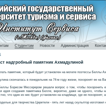
ентам
Студентам
Новости
Администрация
Конта
1
аст надгробный памятник Ахмадулиной
лать памятник, который будет установлен на могиле поэтессы Беллы А
лина скончалась в понедельник на 74-м году жизни, похоронят ее на Ва
Беллы Борисом Мессерером решали вопрос о том, чтобы похоронить е
 идея создания памятника Белле, вероятно, даже не одного, чтобы н
тно, что один из них будет установлен на кладбище, где ее похоронят, а
делью для творчества Церетели - пять лет назад скульптор изготовил 