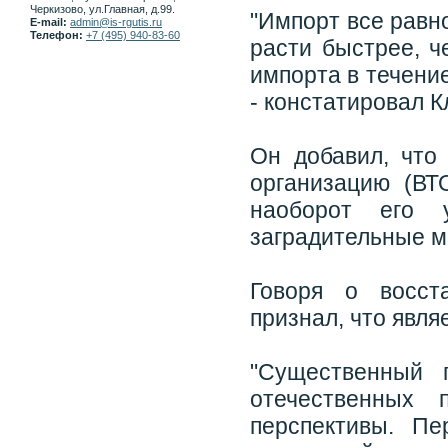
Черкизово, ул.Главная, д.99.
"Импорт все равн
E-mail:
admin@is-rgutis.ru
Телефон:
+7 (495) 940-83-60
расти быстрее, ч
импорта в течени
- констатировал К
Он добавил, что
организацию (ВТ
наоборот его у
заградительные ме
Говоря о восст
признал, что явля
"Существенный 
отечественных 
перспективы. П