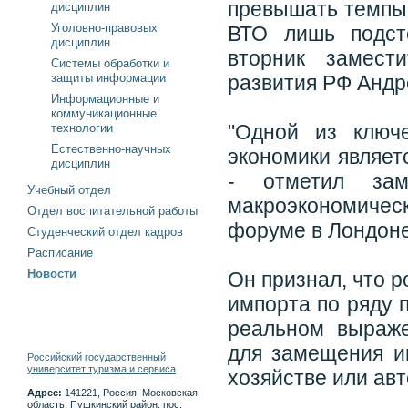
превышать темпы 
дисциплин
Уголовно-правовых
ВТО лишь подст
дисциплин
вторник замест
Системы обработки и
защиты информации
развития РФ Андр
Информационные и
коммуникационные
"Одной из ключе
технологии
Естественно-научных
экономики являет
дисциплин
- отметил за
Учебный отдел
макроэкономическ
Отдел воспитательной работы
форуме в Лондоне
Студенческий отдел кадров
Расписание
Новости
Он признал, что 
импорта по ряду 
реальном выраже
для замещения и
Российский государственный
университет туризма и сервиса
хозяйстве или авт
Адрес:
141221, Россия, Московская
область, Пушкинский район, пос.