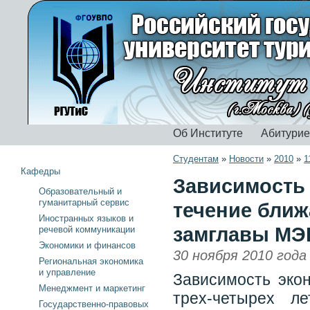
Об Институте
Абитури
Студентам
»
Новости
»
2010
»
1
Кафедры
Зависимость 
Образовательный и
гуманитарный сервис
течение ближ
Иностранных языков и
замглавы МЭ
речевой коммуникации
Экономики и финансов
30 ноября 2010 года
Региональная экономика
и управление
Зависимость эко
Менеджмент и маркетинг
трех-четырех л
Государственно-правовых