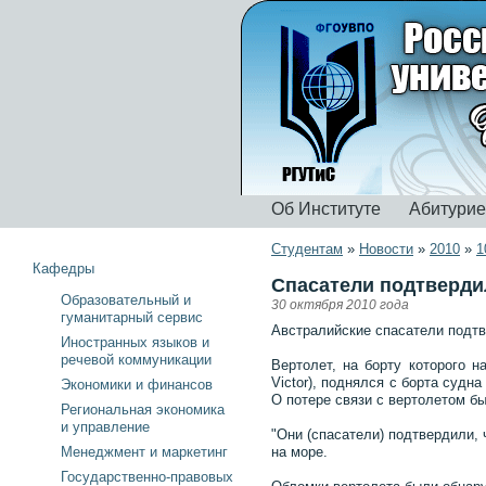
Об Институте
Абитури
Студентам
»
Новости
»
2010
»
1
Кафедры
Спасатели подтверди
Образовательный и
30 октября 2010 года
гуманитарный сервис
Австралийские спасатели подтв
Иностранных языков и
речевой коммуникации
Вертолет, на борту которого на
Victor), поднялся с борта судн
Экономики и финансов
О потере связи с вертолетом бы
Региональная экономика
и управление
"Они (спасатели) подтвердили, 
Менеджмент и маркетинг
на море.
Государственно-правовых