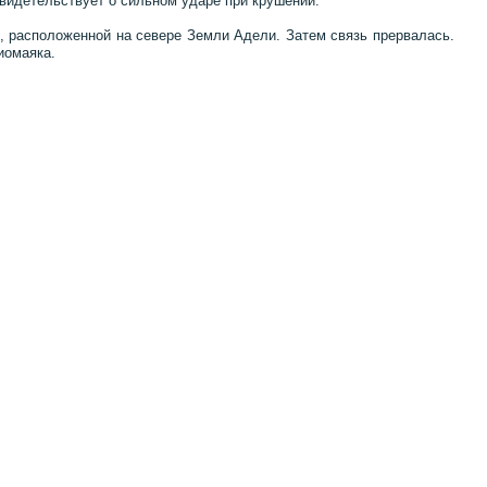
свидетельствует о сильном ударе при крушении.
и, расположенной на севере Земли Адели. Затем связь прервалась.
иомаяка.