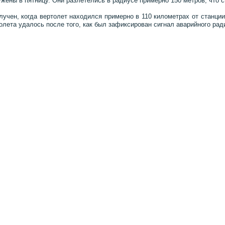
жены в пятницу. Они разлетелись в радиусе примерно 150 метров, что 
учен, когда вертолет находился примерно в 110 километрах от станци
олета удалось после того, как был зафиксирован сигнал аварийного рад