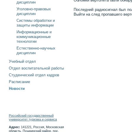
Обломки вертолета были обнару
дисциплин
Уголовно-правовых
Последний радиосигнал был пол
дисциплин
Выйти на след пропавшего верт
Системы обработки и
защиты информации
Информационные и
коммуникационные
технологии
Естественно-научных
дисциплин
Учебный отдел
Отдел воспитательной работы
Студенческий отдел кадров
Расписание
Новости
Российский государственный
университет туризма и сервиса
Адрес:
141221, Россия, Московская
область, Пушкинский район, пос.