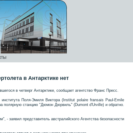
кты
ртолета в Антарктике нет
вшегося в четверг Антарктике, сообщает агентство Франс Пресс.
ститута Поля-Эмиля Виктора (Institut polaire fransais Paul-Emile
на полярную станцию "Дюмон Дюрвиль" (Dumont d'Urville) и обратно.
ии", - заявил представитель австралийского Агентства безопасности