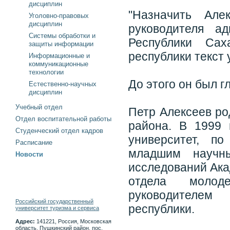
дисциплин
"Назначить Але
Уголовно-правовых
дисциплин
руководителя а
Системы обработки и
Республики Сах
защиты информации
республики текст 
Информационные и
коммуникационные
технологии
До этого он был г
Естественно-научных
дисциплин
Учебный отдел
Петр Алексеев ро
Отдел воспитательной работы
района. В 1999 
Студенческий отдел кадров
университет, п
Расписание
младшим научны
Новости
исследований Ака
отдела молод
руководителем
Российский государственный
республики.
университет туризма и сервиса
Адрес:
141221, Россия, Московская
область, Пушкинский район, пос.