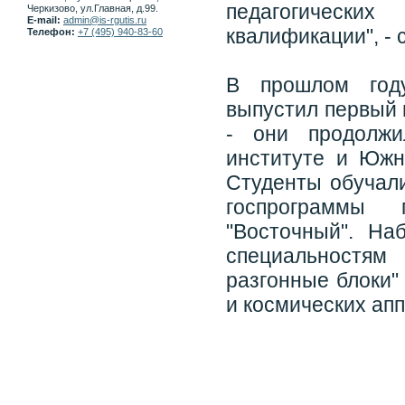
педагогическ
Черкизово, ул.Главная, д.99.
E-mail:
admin@is-rgutis.ru
квалификации", - 
Телефон:
+7 (495) 940-83-60
В прошлом году
выпустил первый 
- они продолжи
институте и Южн
Студенты обучали
госпрограммы 
"Восточный". Н
специальностям
разгонные блоки"
и космических апп