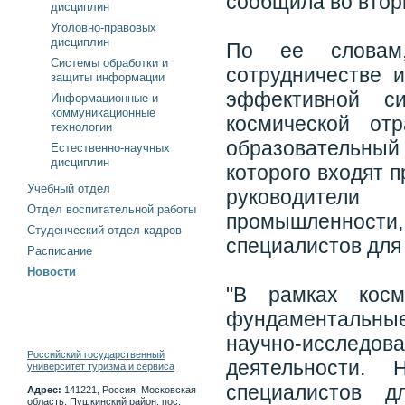
сообщила во втор
дисциплин
Уголовно-правовых
дисциплин
По ее словам,
Системы обработки и
сотрудничестве 
защиты информации
эффективной си
Информационные и
коммуникационные
космической от
технологии
образовательны
Естественно-научных
дисциплин
которого входят 
Учебный отдел
руководители
Отдел воспитательной работы
промышленност
Студенческий отдел кадров
специалистов для
Расписание
Новости
"В рамках косм
фундаментальны
научно-исследо
Российский государственный
деятельности.
университет туризма и сервиса
специалистов д
Адрес:
141221, Россия, Московская
область, Пушкинский район, пос.