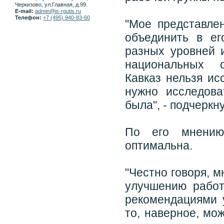
Черкизово, ул.Главная, д.99.
E-mail:
admin@is-rgutis.ru
Телефон:
+7 (495) 940-83-60
"Мое представлен
объединить в ег
разных уровней и
национальных о
Кавказ нельзя ис
нужно исследова
была", - подчеркн
По его мнению
оптимальна.
"Честно говоря, 
улучшению работ
рекомендациями у
то, наверное, мо