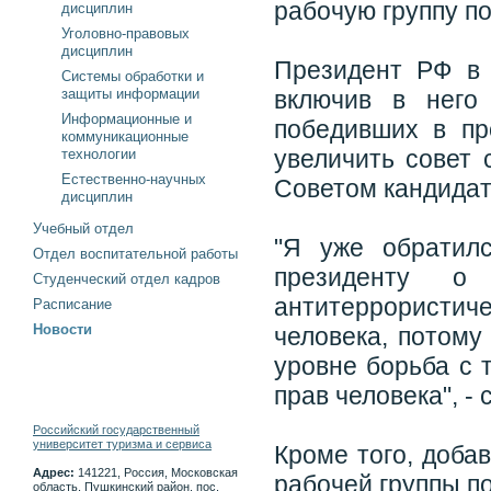
рабочую группу п
дисциплин
Уголовно-правовых
дисциплин
Президент РФ в 
Системы обработки и
защиты информации
включив в него
Информационные и
победивших в п
коммуникационные
увеличить совет 
технологии
Естественно-научных
Советом кандидату
дисциплин
Учебный отдел
"Я уже обратил
Отдел воспитательной работы
президенту о
Студенческий отдел кадров
антитеррористич
Расписание
Новости
человека, потому
уровне борьба с 
прав человека", - 
Российский государственный
университет туризма и сервиса
Кроме того, доба
Адрес:
141221, Россия, Московская
рабочей группы п
область, Пушкинский район, пос.