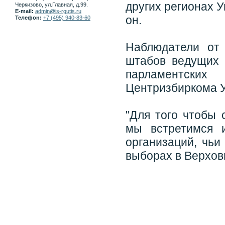
других регионах У
Черкизово, ул.Главная, д.99.
E-mail:
admin@is-rgutis.ru
он.
Телефон:
+7 (495) 940-83-60
Наблюдатели от
штабов ведущих 
парламентски
Центризбиркома 
"Для того чтобы 
мы встретимся 
организаций, чьи
выборах в Верховн