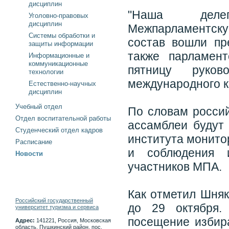
дисциплин
"Наша делег
Уголовно-правовых
дисциплин
Межпарламентскую
Системы обработки и
состав вошли пр
защиты информации
также парламент
Информационные и
коммуникационные
пятницу руков
технологии
международного к
Естественно-научных
дисциплин
Учебный отдел
По словам россий
Отдел воспитательной работы
ассамблеи будут
Студенческий отдел кадров
института монито
Расписание
и соблюдения и
Новости
участников МПА.
Как отметил Шняк
Российский государственный
до 29 октября.
университет туризма и сервиса
посещение избира
Адрес:
141221, Россия, Московская
область, Пушкинский район, пос.