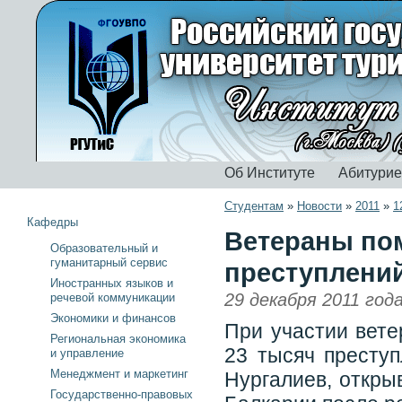
Об Институте
Абитури
Студентам
»
Новости
»
2011
»
1
Кафедры
Ветераны пом
Образовательный и
гуманитарный сервис
преступлений
Иностранных языков и
29 декабря 2011 год
речевой коммуникации
Экономики и финансов
При участии вете
Региональная экономика
23 тысяч престу
и управление
Менеджмент и маркетинг
Нургалиев, откры
Государственно-правовых