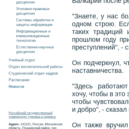
Балкарии после р
дисциплин
Уголовно-правовых
дисциплин
"Знаете, у нас б
Системы обработки и
одном строю. Ес
защиты информации
таких традиций 
Информационные и
коммуникационные
прошлом году пр
технологии
преступлений", - 
Естественно-научных
дисциплин
Учебный отдел
Он подчеркнул, ч
Отдел воспитательной работы
наставничества.
Студенческий отдел кадров
Расписание
"Здесь работаю
Новости
хочу, чтобы в эт
чтобы чувствовал
и добро", - сказал
Российский государственный
университет туризма и сервиса
Он также вручил
Адрес:
141221, Россия, Московская
область, Пушкинский район, пос.