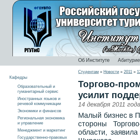
Об Институте
Абитури
Студентам
»
Новости
»
2011
»
1
Кафедры
Торгово-про
Образовательный и
гуманитарный сервис
усилит подде
Иностранных языков и
14 декабря 2011 год
речевой коммуникации
Экономики и финансов
Малый бизнес в П
Региональная экономика
стороны Торгов
и управление
Менеджмент и маркетинг
области, заявил
Государственно-правовых