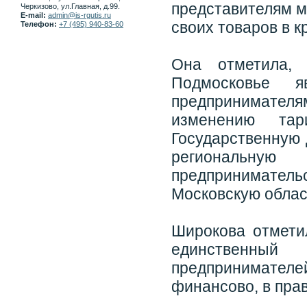
представителям м
Черкизово, ул.Главная, д.99.
E-mail:
admin@is-rgutis.ru
своих товаров в к
Телефон:
+7 (495) 940-83-60
Она отметила,
Подмосковье я
предпринимател
изменению та
Государственную 
региональну
предпринимате
Московскую облас
Широкова отмети
единственный
предпринимате
финансово, в пра