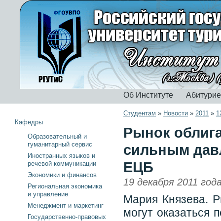
Об Институте
Абитури
Студентам
»
Новости
»
2011
»
1
Кафедры
Рынок облига
Образовательный и
гуманитарный сервис
сильным давле
Иностранных языков и
ЕЦБ
речевой коммуникации
Экономики и финансов
19 декабря 2011 год
Региональная экономика
и управление
Мария Князева. Р
Менеджмент и маркетинг
могут оказаться 
Государственно-правовых