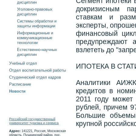
Сегмент ипотеки 
дисциплин
докризисным па
Уголовно-правовых
дисциплин
ставкам и разм
Системы обработки и
эксперты, опроше
защиты информации
финансовый цикл
Информационные и
коммуникационные
предупреждают а
технологии
взлететь до "запр
Естественно-научных
дисциплин
Учебный отдел
ИПОТЕКА В СТА
Отдел воспитательной работы
Студенческий отдел кадров
Аналитики АИЖК
Расписание
кредитов в номи
Новости
2011 году может
рублей, причем 
Большие объемы
Российский государственный
крупной российск
университет туризма и сервиса
Адрес:
141221, Россия, Московская
область, Пушкинский район, пос.