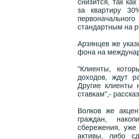
снизится, так ка
за квартиру 30
первоначальног
стандартным на ры
Арзянцев же указ
фона на междуна
"Клиенты, кото
доходов, ждут р
Другие клиенты 
ставкам",- расска
Волков же акцен
граждан, нако
сбережения, уже
активы, либо с