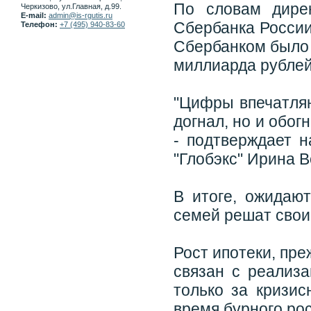
По словам дирек
Черкизово, ул.Главная, д.99.
E-mail:
admin@is-rgutis.ru
Сбербанка России
Телефон:
+7 (495) 940-83-60
Сбербанком было 
миллиарда рублей
"Цифры впечатляю
догнал, но и обо
- подтверждает н
"Глобэкс" Ирина В
В итоге, ожидаю
семей решат свои
Рост ипотеки, пре
связан с реализа
только за кризи
время бурного рос