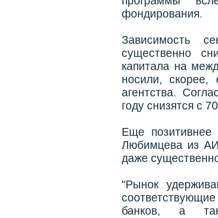
программы всле
фондирования.
Зависимость с
существенно сн
капитала на межд
носили, скорее,
агентства. Согл
году снизятся с 7
Еще позитивнее 
Любимцева из АИЖ
даже существенно
"Рынок удержив
соответствующи
банков, а так