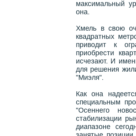
максимальный ур
она.
Хмель в свою оч
квадратных метр
приводит к огр
приобрести ква
исчезают. И имен
для решения жил
"Миэля".
Как она надеетс
специальным про
"Осеннего ново
стабилизации рын
диапазоне сегод
занятые позиции,