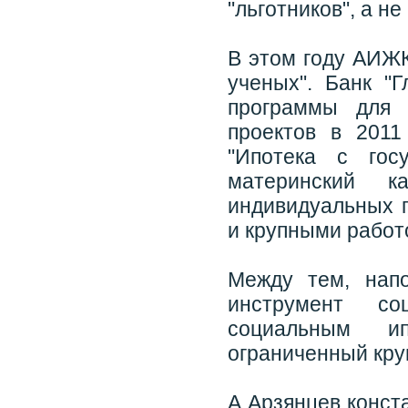
"льготников", а н
В этом году АИЖК
ученых". Банк "Г
программы для 
проектов в 201
"Ипотека с гос
материнский ка
индивидуальных 
и крупными работ
Между тем, нап
инструмент со
социальным ип
ограниченный кру
А Арзянцев конст