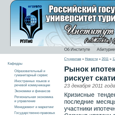
Об Институте
Абитури
Студентам
»
Новости
»
2011
»
1
Кафедры
Рынок ипотек
Образовательный и
гуманитарный сервис
рискует скат
Иностранных языков и
23 декабря 2011 год
речевой коммуникации
Экономики и финансов
Кризисные тенде
Региональная экономика
последние месяцы
и управление
Менеджмент и маркетинг
участники ипотечн
Государственно-правовых