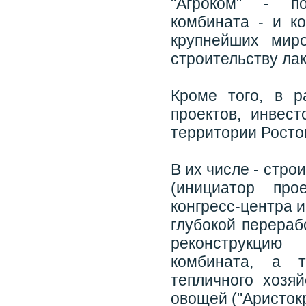
"Агроком" - по
комбината - и к
крупнейших миро
строительству ла
Кроме того, в р
проектов, инвес
территории Росто
В их числе - стр
(инициатор про
конгресс-центра и
глубокой перераб
реконструкцию
комбината, а 
тепличного хозя
овощей ("Аристокр