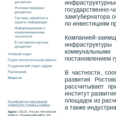
инфраструктур
дисциплин
Уголовно-правовых
государственно-ч
дисциплин
замгубернатора о
Системы обработки и
защиты информации
по инвестициям п
Информационные и
коммуникационные
Компанией-зае
технологии
Естественно-научных
инфраструкту
дисциплин
коммунальным
Учебный отдел
постановлением г
Отдел воспитательной работы
Студенческий отдел кадров
В частности, со
Расписание
Новости
развития Ростов
рассчитывает пр
институт развити
площадок из расч
Российский государственный
университет туризма и сервиса
а также индустриа
Адрес:
141221, Россия, Московская
область, Пушкинский район, пос.