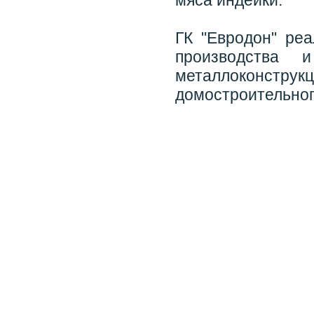
мяса индейки.
ГК "Евродон" ре
производства 
металлоконстру
домостроительног