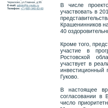
Черкизово, ул.Главная, д.99.
В числе проект
E-mail:
admin@is-rgutis.ru
Телефон:
+7 (495) 940-83-60
участвовать в 20
представитель
Крашенинников на
40 оздоровительн
Кроме того, пред
участие в прог
Ростовской обл
участвует в реал
инвестиционный п
Гуково.
В настоящее вр
согласовании в 
число приоритетн