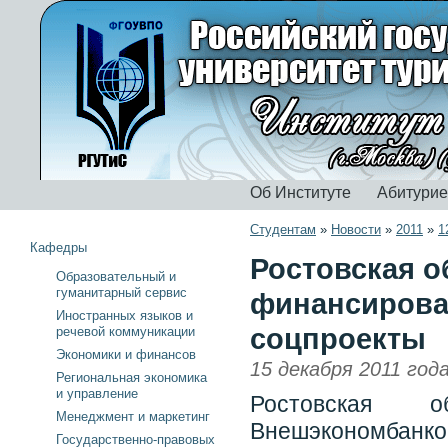
Об Институте
Абитури
Студентам
»
Новости
»
2011
»
1
Кафедры
Ростовская о
Образовательный и
гуманитарный сервис
финансирова
Иностранных языков и
соцпроекты
речевой коммуникации
Экономики и финансов
15 декабря 2011 год
Региональная экономика
и управление
Ростовская 
Менеджмент и маркетинг
Внешэкономбан
Государственно-правовых