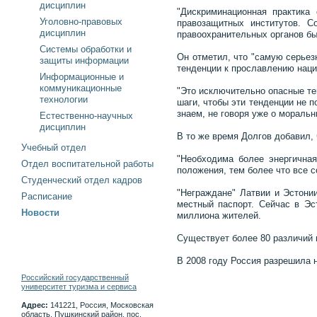
дисциплин
"Дискриминационная практика
Уголовно-правовых
правозащитных институтов. С
дисциплин
правоохранительных органов бы
Системы обработки и
Он отметил, что "самую серьез
защиты информации
тенденции к прославлению наци
Информационные и
коммуникационные
"Это исключительно опасные те
технологии
шаги, чтобы эти тенденции не 
знаем, не говоря уже о моральн
Естественно-научных
дисциплин
В то же время Долгов добавил,
Учебный отдел
"Необходима более энергичная
Отдел воспитательной работы
положения, тем более что все 
Студенческий отдел кадров
"Неграждане" Латвии и Эстони
Расписание
местный паспорт. Сейчас в Эс
Новости
миллиона жителей.
Существует более 80 различий в
В 2008 году Россия разрешила 
Российский государственный
университет туризма и сервиса
Адрес:
141221, Россия, Московская
область, Пушкинский район, пос.