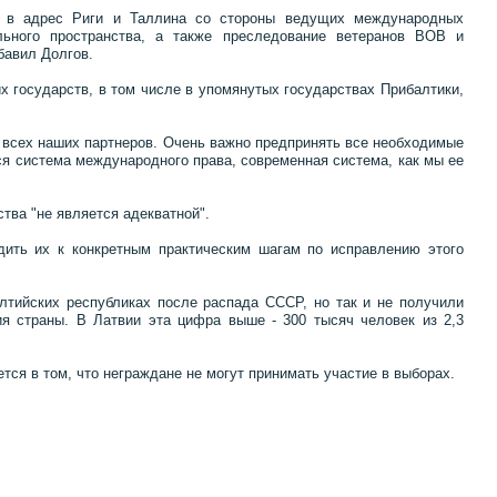
ии в адрес Риги и Таллина со стороны ведущих международных
ельного пространства, а также преследование ветеранов ВОВ и
бавил Долгов.
 государств, в том числе в упомянутых государствах Прибалтики,
 всех наших партнеров. Очень важно предпринять все необходимые
ся система международного права, современная система, как мы ее
тва "не является адекватной".
дить их к конкретным практическим шагам по исправлению этого
лтийских республиках после распада СССР, но так и не получили
ия страны. В Латвии эта цифра выше - 300 тысяч человек из 2,3
тся в том, что неграждане не могут принимать участие в выборах.