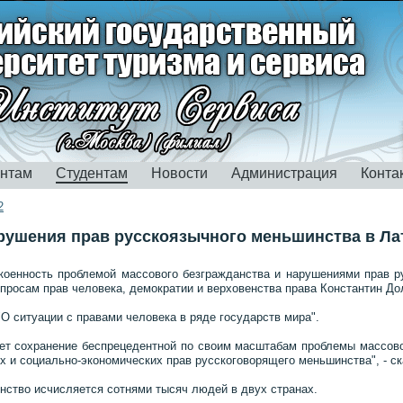
ентам
Студентам
Новости
Администрация
Конта
2
рушения прав русскоязычного меньшинства в Ла
коенность проблемой массового безгражданства и нарушениями прав р
росам прав человека, демократии и верховенства права Константин До
О ситуации с правами человека в ряде государств мира".
ет сохранение беспрецедентной по своим масштабам проблемы массов
 и социально-экономических прав русскоговорящего меньшинства", - ск
нство исчисляется сотнями тысяч людей в двух странах.