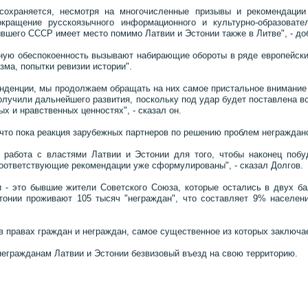
 сохраняется, несмотря на многочисленные призывы и рекомендац
окращение русскоязычного информационного и культурно-образоват
вшего СССР имеет место помимо Латвии и Эстонии также в Литве", - до
ную обеспокоенность вызывают набирающие обороты в ряде европейских
зма, попытки ревизии истории".
нденции, мы продолжаем обращать на них самое пристальное внимание
получили дальнейшего развития, поскольку под удар будет поставлена в
ых и нравственных ценностях", - сказал он.
 что пока реакция зарубежных партнеров по решению проблем негражданс
 работа с властями Латвии и Эстонии для того, чтобы наконец побу
соответствующие рекомендации уже сформулированы", - сказал Долгов.
и - это бывшие жители Советского Союза, которые остались в двух ба
тонии проживают 105 тысяч "неграждан", что составляет 9% населен
 правах граждан и неграждан, самое существенное из которых заключае
негражданам Латвии и Эстонии безвизовый въезд на свою территорию.