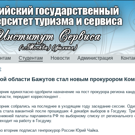
ентам
Студентам
Новости
Администрация
Конта
2
ой области Бажутов стал новым прокурором Ком
орник единогласно одобрили назначение на пост прокурора региона кан
ласти, передает корреспондент .
орник собрались на последнее в уходящем году заседание сессии. Оди
а стала вакантной после прошедших 4 декабря выборов в Госдуму. Т
нижней палаты парламента РФ по выборному списку от регионального 
еходит на работу в Госдуму.
во вторник подписал генпрокурор России Юрий Чайка.