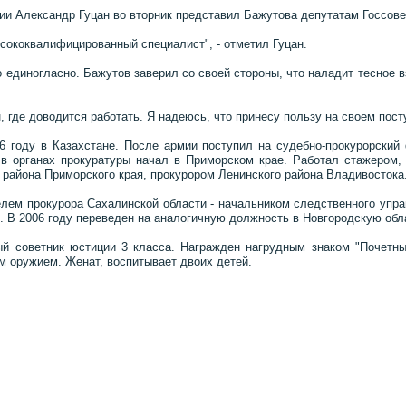
ии Александр Гуцан во вторник представил Бажутова депутатам Госсове
ысококвалифицированный специалист", - отметил Гуцан.
о единогласно. Бажутов заверил со своей стороны, что наладит тесное 
, где доводится работать. Я надеюсь, что принесу пользу на своем пост
6 году в Казахстане. После армии поступил на судебно-прокурорский 
 в органах прокуратуры начал в Приморском крае. Работал стажером,
 района Приморского края, прокурором Ленинского района Владивостока
елем прокурора Сахалинской области - начальником следственного упра
. В 2006 году переведен на аналогичную должность в Новгородскую обл
ый советник юстиции 3 класса. Награжден нагрудным знаком "Почетн
ым оружием. Женат, воспитывает двоих детей.