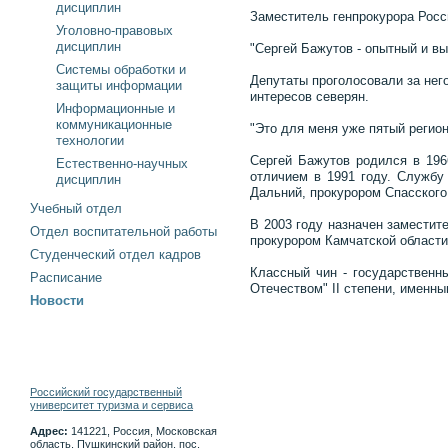
дисциплин
Заместитель генпрокурора Росс
Уголовно-правовых
дисциплин
"Сергей Бажутов - опытный и в
Системы обработки и
Депутаты проголосовали за нег
защиты информации
интересов северян.
Информационные и
коммуникационные
"Это для меня уже пятый регион
технологии
Сергей Бажутов родился в 196
Естественно-научных
отличием в 1991 году. Службу
дисциплин
Дальний, прокурором Спасского
Учебный отдел
В 2003 году назначен заместит
Отдел воспитательной работы
прокурором Камчатской области
Студенческий отдел кадров
Классный чин - государственн
Расписание
Отечеством" II степени, именн
Новости
Российский государственный
университет туризма и сервиса
Адрес:
141221, Россия, Московская
область, Пушкинский район, пос.