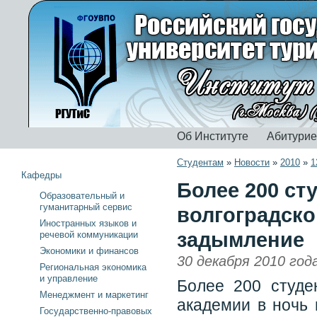
Об Институте
Абитури
Студентам
»
Новости
»
2010
»
1
Кафедры
Более 200 ст
Образовательный и
гуманитарный сервис
волгоградско
Иностранных языков и
задымление
речевой коммуникации
Экономики и финансов
30 декабря 2010 год
Региональная экономика
и управление
Более 200 студе
Менеджмент и маркетинг
академии в ночь 
Государственно-правовых